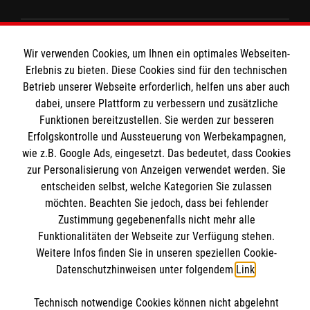
Spenden & Helfen
Wir verwenden Cookies, um Ihnen ein optimales Webseiten-
Angebote & Leistungen
Informationen
Erlebnis zu bieten. Diese Cookies sind für den technischen
Kursangebote
Betrieb unserer Webseite erforderlich, helfen uns aber auch
dabei, unsere Plattform zu verbessern und zusätzliche
Mitarbeiten
Kontakt
Funktionen bereitzustellen. Sie werden zur besseren
Wir Malteser
Erfolgskontrolle und Aussteuerung von Werbekampagnen,
Impressum
Malteser online
wie z.B. Google Ads, eingesetzt. Das bedeutet, dass Cookies
Datenschutz
zur Personalisierung von Anzeigen verwendet werden. Sie
entscheiden selbst, welche Kategorien Sie zulassen
Malteserorden
möchten. Beachten Sie jedoch, dass bei fehlender
Malteser Jugend
Zustimmung gegebenenfalls nicht mehr alle
Spendenkonto
Funktionalitäten der Webseite zur Verfügung stehen.
Malteser International
Weitere Infos finden Sie in unseren speziellen Cookie-
Malteser-Cloud
Datenschutzhinweisen unter folgendem
Link
.
Empfänger: Malteser Hilfsdienst e.V.
Datenbank
IBAN: DE02 3706 0120 1201 2148 03
Soziale Netzwerke
Technisch notwendige Cookies können nicht abgelehnt