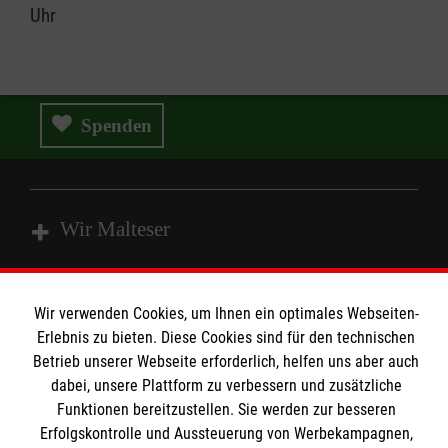
Uhr
Spenden
Wir Malteser
Spenden & Helfen
Wir verwenden Cookies, um Ihnen ein optimales Webseiten-
Angebote & Leistungen
Informationen
Erlebnis zu bieten. Diese Cookies sind für den technischen
Betrieb unserer Webseite erforderlich, helfen uns aber auch
Kursangebote
dabei, unsere Plattform zu verbessern und zusätzliche
Mitarbeiten
Funktionen bereitzustellen. Sie werden zur besseren
Kontakt
Wir Malteser
Erfolgskontrolle und Aussteuerung von Werbekampagnen,
Impressum