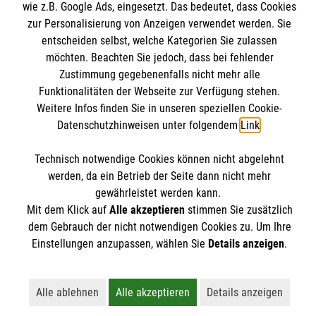
Malteser online
wie z.B. Google Ads, eingesetzt. Das bedeutet, dass Cookies
Datenschutz
zur Personalisierung von Anzeigen verwendet werden. Sie
entscheiden selbst, welche Kategorien Sie zulassen
Malteserorden
möchten. Beachten Sie jedoch, dass bei fehlender
Malteser Jugend
Zustimmung gegebenenfalls nicht mehr alle
Spendenkonto
Funktionalitäten der Webseite zur Verfügung stehen.
Malteser International
Weitere Infos finden Sie in unseren speziellen Cookie-
Malteser-Cloud
Datenschutzhinweisen unter folgendem
Link
.
Empfänger: Malteser Hilfsdienst e.V.
Datenbank
IBAN: DE02 3706 0120 1201 2148 03
Soziale Netzwerke
Technisch notwendige Cookies können nicht abgelehnt
BIC: GENODED1PA7
werden, da ein Betrieb der Seite dann nicht mehr
gewährleistet werden kann.
Pax Bank Köln
Mit dem Klick auf
Alle akzeptieren
stimmen Sie zusätzlich
Der Malteser Hilfsdienst e.V. ist als eingetragene
dem Gebrauch der nicht notwendigen Cookies zu. Um Ihre
gemeinnützige Organisation von der Körperschaft- und
Einstellungen anzupassen, wählen Sie
Details anzeigen
.
Gewerbesteuer befreit.
Alle ablehnen
Alle akzeptieren
Details anzeigen
Lehnt alle nicht-essentiellen Cookies ab
Akzeptiert alle Cookies einschließl
Öffnet detailli