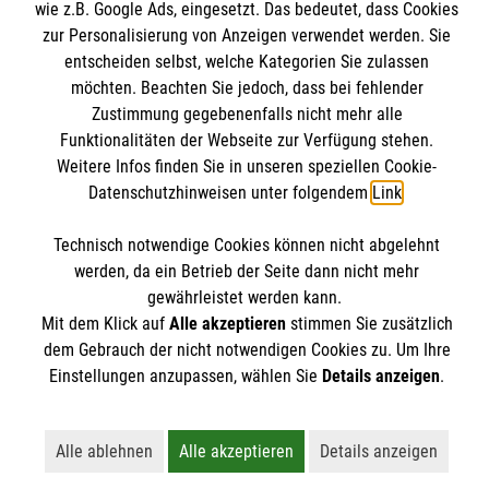
wie z.B. Google Ads, eingesetzt. Das bedeutet, dass Cookies
Datenschutz
zur Personalisierung von Anzeigen verwendet werden. Sie
entscheiden selbst, welche Kategorien Sie zulassen
Malteserorden
möchten. Beachten Sie jedoch, dass bei fehlender
Malteser Jugend
Spendenkonto
Zustimmung gegebenenfalls nicht mehr alle
Malteser International
Funktionalitäten der Webseite zur Verfügung stehen.
Weitere Infos finden Sie in unseren speziellen Cookie-
Malteser-Cloud
Empfänger: Malteser Hilfsdienst e.V.
Datenschutzhinweisen unter folgendem
Link
.
Datenbank
IBAN: DE02 3706 0120 1201 2148 03
Soziale Netzwerke
Technisch notwendige Cookies können nicht abgelehnt
BIC: GENODED1PA7
werden, da ein Betrieb der Seite dann nicht mehr
Pax Bank Köln
gewährleistet werden kann.
Mit dem Klick auf
Alle akzeptieren
stimmen Sie zusätzlich
Der Malteser Hilfsdienst e.V. ist als eingetragene
dem Gebrauch der nicht notwendigen Cookies zu. Um Ihre
gemeinnützige Organisation von der Körperschaft- und
Einstellungen anzupassen, wählen Sie
Details anzeigen
.
Gewerbesteuer befreit.
Alle ablehnen
Alle akzeptieren
Details anzeigen
Lehnt alle nicht-essentiellen Cookies ab
Akzeptiert alle Cookies einschließl
Öffnet detailli