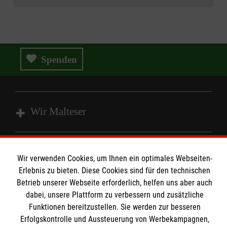
möglich. Telefon (05971) 83663 oder über E-
Mail (
Kontakt-Formular
)
Anfahrt:
Spenden
mit dem Stadt-Bus: Linie C3 oder C4 bis
Haltestelle "Emstorplatz"
ausreichend Parkmöglichkeiten auf dem
Wir Malteser
Emstorplatz vorhanden
Spenden & Helfen
Wir verwenden Cookies, um Ihnen ein optimales Webseiten-
Angebote & Leistungen
Informationen
Erlebnis zu bieten. Diese Cookies sind für den technischen
Kursangebote
Betrieb unserer Webseite erforderlich, helfen uns aber auch
Mitarbeiten
dabei, unsere Plattform zu verbessern und zusätzliche
Kontakt
Funktionen bereitzustellen. Sie werden zur besseren
Wir Malteser
Erfolgskontrolle und Aussteuerung von Werbekampagnen,
Impressum
Malteser online